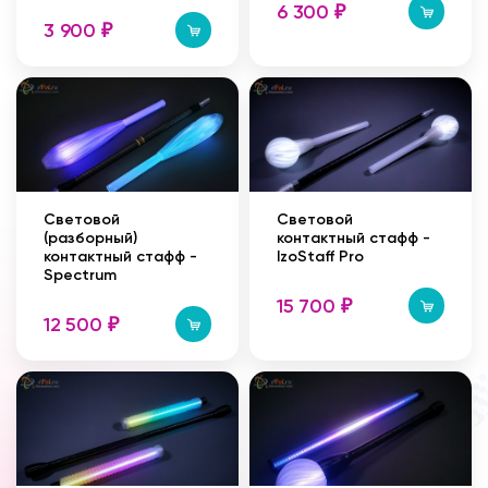
6 300
₽
3 900
₽
Cветовой
Световой
(разборный)
контактный стафф -
контактный стафф -
IzoStaff Pro
Spectrum
15 700
₽
12 500
₽