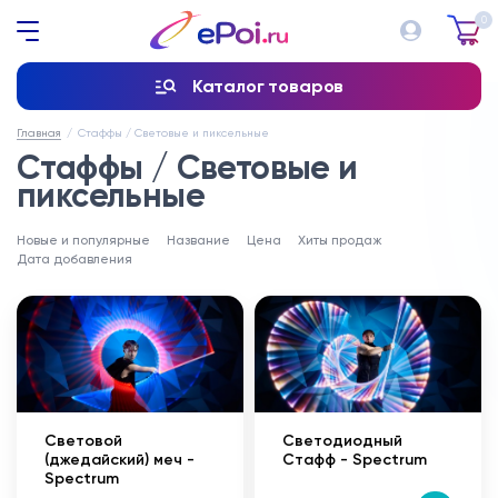
0
Каталог товаров
Главная
Стаффы / Световые и пиксельные
Стаффы / Световые и
пиксельные
Новые и популярные
Название
Цена
Хиты продаж
Дата добавления
Световой
Светодиодный
(джедайский) меч -
Стафф - Spectrum
Spectrum