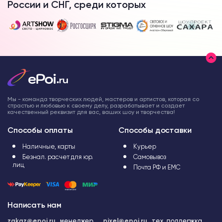
России и СНГ, среди которых
Мы - команда творческих людей, мастеров и артистов, которая со
страстью и любовью к своему делу, разрабатывает и создает
качественный реквизит для вас, ваших шоу и творчества!
Способы оплаты
Способы доставки
Наличные, карты
Курьер
Безнал. расчет для юр.
Самовывоз
лиц
Почта РФ и ЕМС
Написать нам
zakaz@epoi.ru
менеджер
pixel@epoi.ru
тех. поддержка