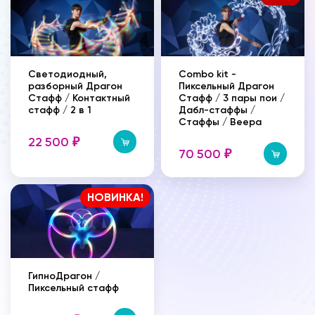
Светодиодный,
Combo kit -
разборный Драгон
Пиксельный Драгон
Стафф / Контактный
Стафф / 3 пары пои /
стафф / 2 в 1
Дабл-стаффы /
Стаффы / Веера
22 500
₽
70 500
₽
НОВИНКА!
ГипноДрагон /
Пиксельный стафф