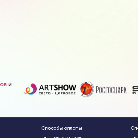
вов
и
Способы оплаты
Сп