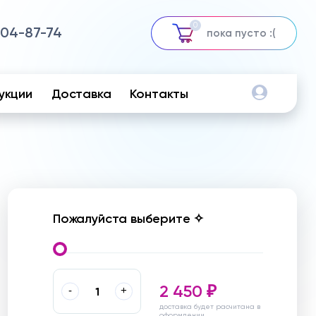
0
504-87-74
пока пусто :(
укции
Доставка
Контакты
Пожалуйста выберите ✧
2 450
-
+
₽
доставка будет расчитана в
оформлении