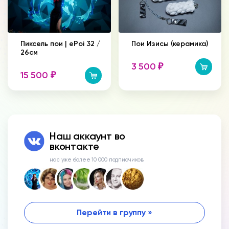
Пиксель пои | ePoi 32 /
Пои Изисы (керамика)
26см
3 500
₽
15 500
₽
Наш аккаунт во
вконтакте
нас уже более 10 000 подписчиков
Перейти в группу »