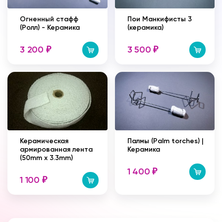
Огненный стафф
Пои Манкифисты 3
(Ролл) - Керамика
(керамика)
3 200
3 500
₽
₽
Керамическая
Палмы (Palm torches) |
армированная лента
Керамика
(50mm x 3.3mm)
1 400
₽
1 100
₽