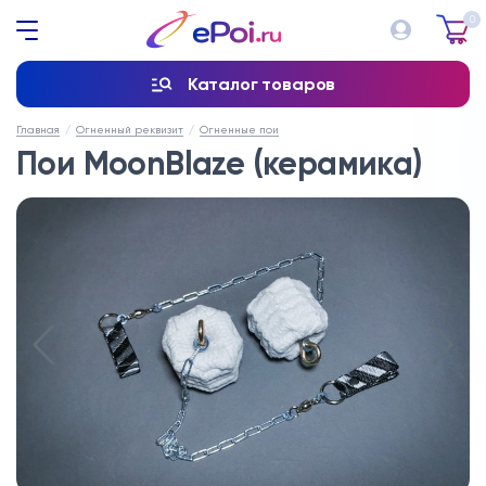
0
Каталог товаров
Главная
Огненный реквизит
Огненные пои
Пои MoonBlaze (керамика)