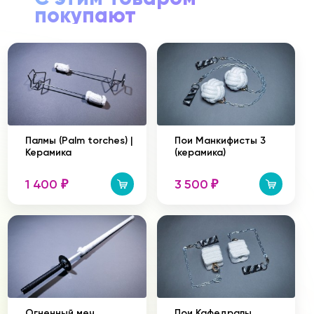
покупают
Палмы (Palm torches) |
Пои Манкифисты 3
Керамика
(керамика)
1 400
3 500
₽
₽
Огненный меч
Пои Кафедралы