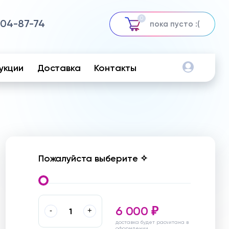
0
504-87-74
пока пусто :(
укции
Доставка
Контакты
Пожалуйста выберите ✧
6 000
-
+
₽
доставка будет расчитана в
оформлении