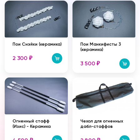
Пои Снэйки (керамика)
Пои Манкифисты 3
(керамика)
2 300
₽
3 500
₽
Огненный стафф
Чехол для огненных
(Изис) - Керамика
дабл-стаффов