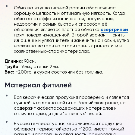
Обмотка из уплотненной резины обеспечивает
хорошую цепкость и оптимальную мягкость. Когда
обмотка стаффа изнашивается, популярным,
недорогим и самым быстрым способом её
обновления является плотная обмотка
овергрипом
прям поверх изношенной. Второй вариант - снять
изношенный уплотнитель и заменить на новый, купив
несколько метров на строительных рынках или в
хозяйственных-стройматериалах.
Длинна:
90см.
Труба:
16мм., стенки 2мм.
Вес:
~200гр. в сухом состоянии без топлива.
Материал фитилей
Вся керамическая продукция проверена и является
лучшей, что можно найти на Российском рынке, не
содержит асбестосодержащих материалов и
отлично подходит для "огненных" целей.
Высокотемпературная керамическая продукция
обладает термостойкостью ~1200, имеет точный
размер и постоянную плотность, армирована