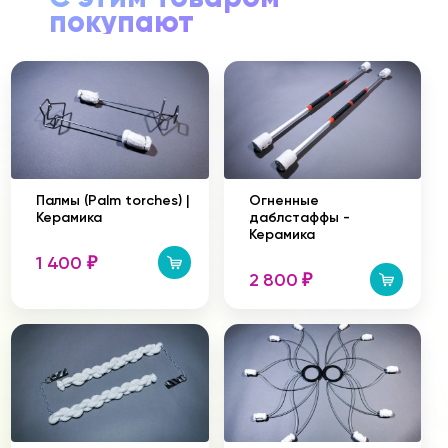
покупают
Палмы (Palm torches) |
Огненные
Керамика
даблстаффы -
Керамика
1 400
₽
2 800
₽