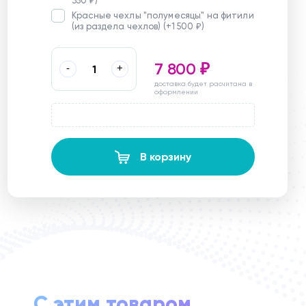
350
)
₽
Красные чехлы "полумесяцы" на фитили
(из раздела чехлов) (+
1 500
)
₽
7 800
-
+
₽
доставка будет расчитана в
оформлении
В корзину
С этим товаром