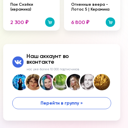
Пои Снэйки
Огненные веера -
(керамика)
Лотос 5 | Керамика
2 300
6 800
₽
₽
Наш аккаунт во
вконтакте
нас уже более 10 000 подписчиков
Перейти в группу »