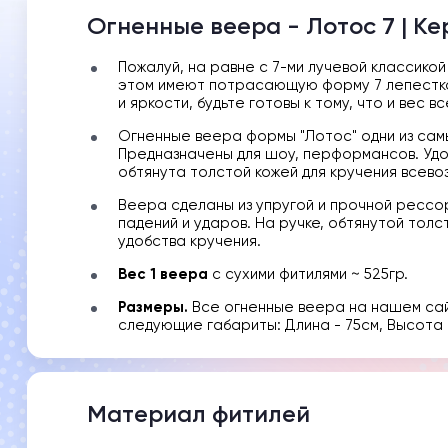
Огненные веера - Лотос 7 | К
Пожалуй, на равне с 7-ми лучевой классико
этом имеют потрасающую форму 7 лепестко
и яркости, будьте готовы к тому, что и вес 
Огненные веера формы "Лотос" одни из сам
Предназначены для шоу, перформансов. Удо
обтянута толстой кожей для кручения всево
Веера сделаны из упругой и прочной рессор
падений и ударов. На ручке, обтянутой тол
удобства кручения.
Вес 1 веера
с сухими фитилями ~ 525гр.
Размеры.
Все огненные веера на нашем сай
следующие габариты: Длина - 75см, Высота 
Материал фитилей