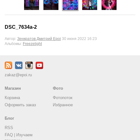
DSC_7634a-2
Автор:
Зенкратов Дмитрий Epoi
30 июня 2022 16:23
Альбомы:
Freezelight
zakaz@epoi.ru
Магазин
Фото
Корзина
Фотопоток
Оформить заказ
Избранное
Блог
RSS
FAQ | Изучаем