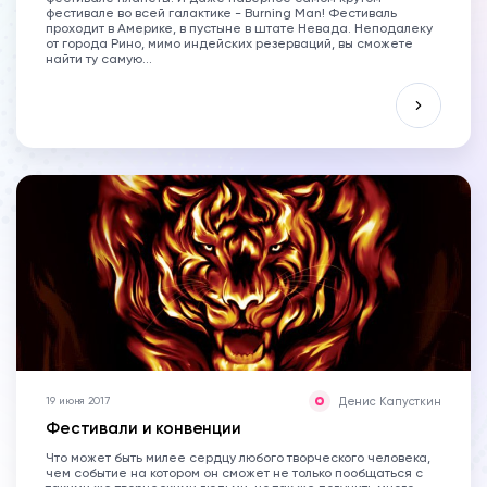
фестивале во всей галактике - Burning Man! Фестиваль
проходит в Америке, в пустыне в штате Невада. Неподалеку
от города Рино, мимо индейских резерваций, вы сможете
найти ту самую...
Денис Капусткин
19 июня 2017
Фестивали и конвенции
Что может быть милее сердцу любого творческого человека,
чем событие на котором он сможет не только пообщаться с