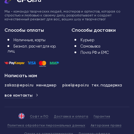
Мы - команда творческих людей, мастеров и артистов, которая со
страстью и любовью к своему делу, разрабатывает и создает
качественный реквизит для вас, ваших шоу и творчества!
Способы оплаты
Способы доставки
Наличные, карты
Курьер
Безнал. расчет для юр.
Самовывоз
лиц
Почта РФ и ЕМС
Написать нам
zakaz@epoi.ru
менеджер
pixel@epoi.ru
тех. поддержка
все контакты
Софт и ПО
Доставка и оплата
Гарантия
Политика обработки персональных данных
Авторские права
Отказ от ответственности
Договор-оферта