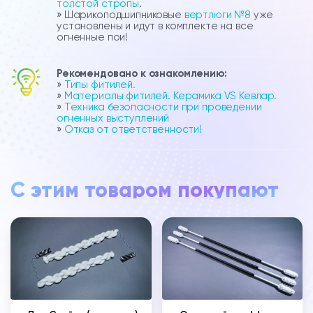
толстой стропы
.
» Шарикоподшипниковые
вертлюги №8
уже
установлены и идут в комплекте на все
огненные пои!
Рекомендовано к ознакомлению:
»
Типы фитилей.
»
Материалы фитилей. Керамика VS Кевлар.
»
Техника безопасности при проведении
огненных выступлений
»
Отказ от ответственности!
С этим товаром покупают