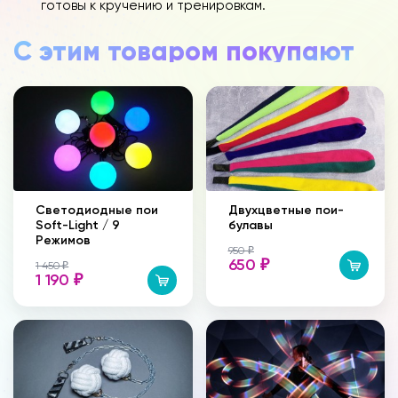
готовы к кручению и тренировкам.
С этим товаром покупают
Светодиодные пои
Двухцветные пои-
Soft-Light / 9
булавы
Режимов
950
₽
650
₽
1 450
₽
1 190
₽