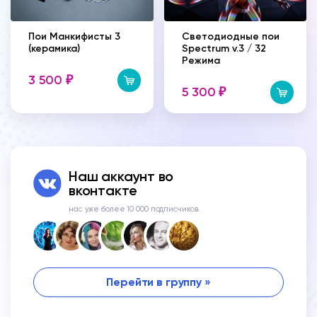
Пои Манкифисты 3
Светодиодные пои
(керамика)
Spectrum v.3 / 32
Режима
3 500
₽
5 300
₽
Наш аккаунт во
вконтакте
нас уже более 10 000 подписчиков
Перейти в группу »