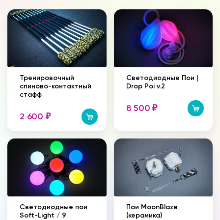
Тренировочный
Светодиодные Пои |
спиново-контактный
Drop Poi v.2
стафф
8 500
₽
2 600
₽
Светодиодные пои
Пои MoonBlaze
Soft-Light / 9
(керамика)