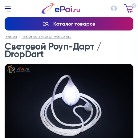
0
Каталог товаров
Главная
Левистики, Нунчаку, Роуп-Дарты
Световой Роуп-Дарт /
DropDart