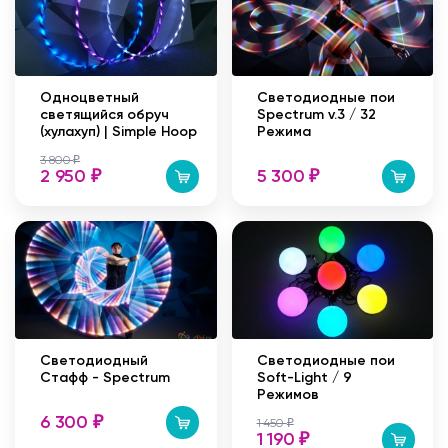
Одноцветный
Светодиодные пои
светящийся обруч
Spectrum v.3 / 32
(хулахуп) | Simple Hoop
Режима
3 800
₽
2 950
5 300
₽
₽
Светодиодный
Светодиодные пои
Стафф - Spectrum
Soft-Light / 9
Режимов
6 300
₽
1 450
₽
1 190
₽