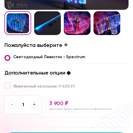
Пожалуйста выберите ✧
Светодиодный Левистик - Spectrum
Дополнительные опции ◈
Фирменный чехольчик (+
400
)
₽
3 900
₽
-
+
доставка будет расчитана в оформлении