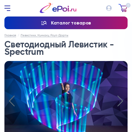
0
Каталог товаров
Главная
Левистики, Нунчаку, Роуп-Дарты
Светодиодный Левистик -
Spectrum