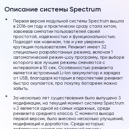
Описание системы Spectrum
Первая версия модульной системы Spectrum вышла
в 2016-ом году и практически сразу стала хитом,
завоевав симпатии пользователей своей
простотой, надежностью и функциональностью.
Подходят как новичкам, так и уже уверенно
крутящим пользователям. Реквизит имеет 32
специально разработанных режима, включая 1
автоматический режим-шоу программу, при выборе
которого все лучшие режимы сменяются с
интервалом в 10 сек. Особенностью реквизита
является встроенный Li-Ion аккумулятор и зарядка
от USB, благодаря которым в перспективе реквизит
быстро окупается, про покупку батареек можно
забыть.
За несколько лет существования было выпущено 3
модификации, на текущий момент система Spectrum
v.3 является одной из самых надежных, среди
реквизита среднего класса. С момента выхода
первой версии, было внесено несколько улучшений,
модификаций и доработок. Среди которых:
добавление нескольких степеней защиты