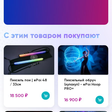
С этим товаром покупают
Пиксель пои | ePoi 48
Пиксельный обруч
/ 33см
(хулахуп) - ePoi Hoop
PRO+
18 500
₽
16 900
₽