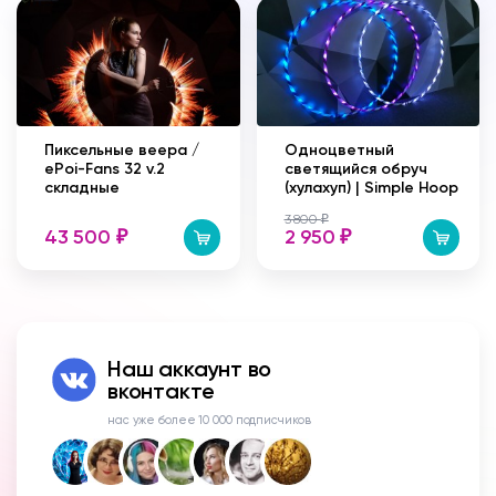
Пиксельные веера /
Одноцветный
ePoi-Fans 32 v.2
светящийся обруч
складные
(хулахуп) | Simple Hoop
3 800
₽
43 500
2 950
₽
₽
Наш аккаунт во
вконтакте
нас уже более 10 000 подписчиков