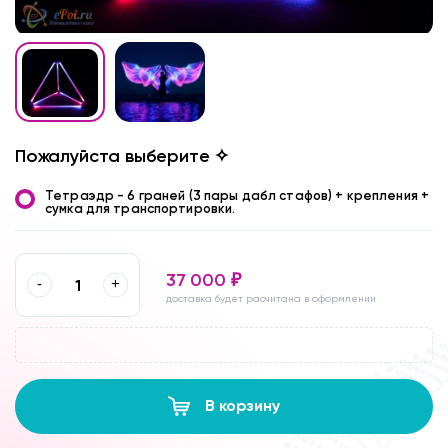
Пожалуйста выберите ✧
Тетраэдр - 6 граней (3 пары дабл стафов) + крепления +
сумка для транспортировки.
37 000
₽
-
+
доставка будет расчитана в оформлении
В корзину